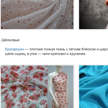
. Шёлковые
Крепдешин
— плотная тонкая ткань с лёгким блеском и шеро
шёлк-сырец, в утке — нити крепового кручения.