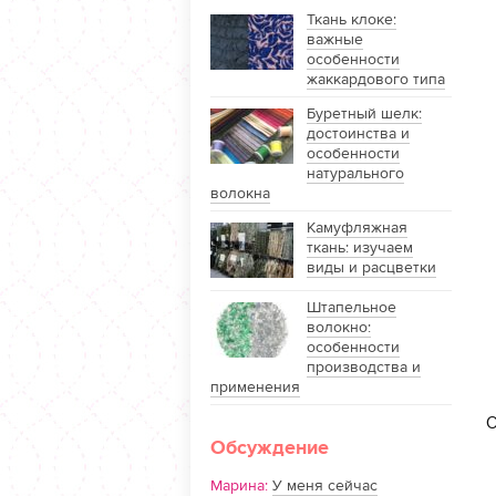
Ткань клоке:
важные
особенности
жаккардового типа
Буретный шелк:
достоинства и
особенности
натурального
волокна
Камуфляжная
ткань: изучаем
виды и расцветки
Штапельное
волокно:
особенности
производства и
применения
О
Обсуждение
Марина:
У меня сейчас