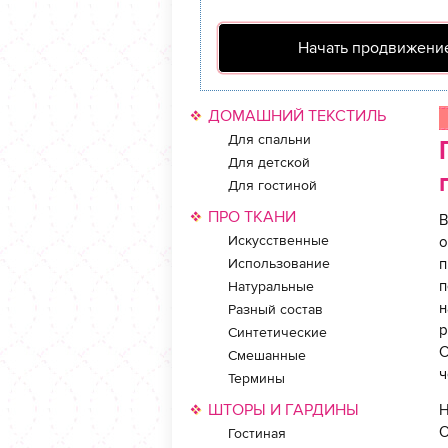
Начать продвижение
ДОМАШНИЙ ТЕКСТИЛЬ
Для спальни
Для детской
Для гостиной
ПРО ТКАНИ
В
Искусственные
о
Использование
п
п
Натуральные
н
Разный состав
р
Синтетические
С
Смешанные
ч
Термины
ШТОРЫ И ГАРДИНЫ
Н
О
Гостиная