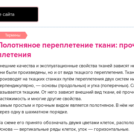
 сайта
Термины
Полотняное переплетение ткани: проч
плетения
нешние качества и эксплуатационные свойства тканей зависят не
ни были произведены, но и от вида ткацкого переплетения. Тка
роизводят на ткацких станках путём переплетения двух систем 
ерпендикулярно, — основы (продольных) и утка (поперечных). 
азывается ткацким. От него зависит внешний вид ткани, её проч
астяжимость и многие другие свойства.
амым простым и прочным видом является полотняное. В нём нит
ерез одну в шахматном порядке.
а схеме его принято обозначать двумя цветами клеток, распол
снова — вертикальные ряды клеток, уток — горизонтальные.