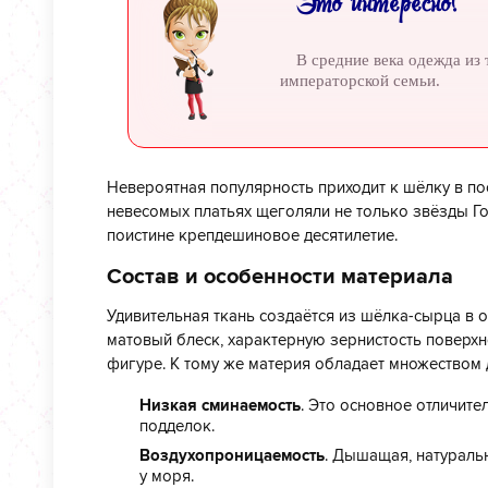
Это интересно!
В средние века одежда из
императорской семьи.
Невероятная популярность приходит к шёлку в пос
невесомых платьях щеголяли не только звёзды Го
поистине крепдешиновое десятилетие.
Состав и особенности материала
Удивительная ткань создаётся из шёлка-сырца в о
матовый блеск, характерную зернистость поверхн
фигуре. К тому же материя обладает множеством 
Низкая сминаемость
. Это основное отличит
подделок.
Воздухопроницаемость
. Дышащая, натураль
у моря.