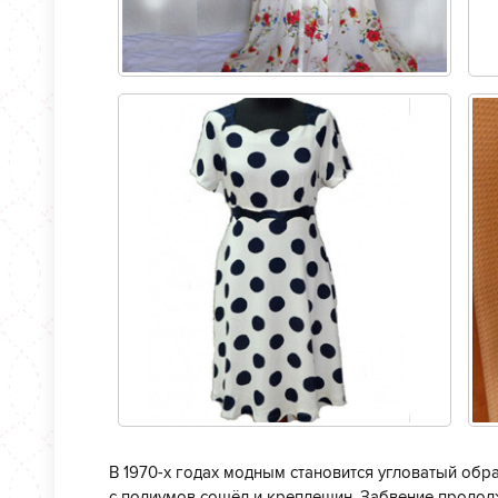
В 1970-х годах модным становится угловатый обр
с подиумов сошёл и крепдешин. Забвение продолж