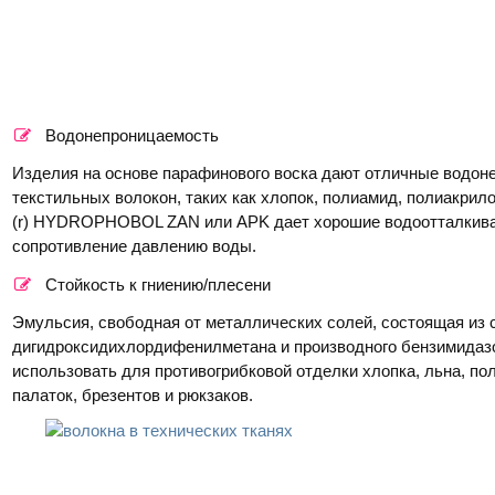
Водонепроницаемость
Изделия на основе парафинового воска дают отличные водон
текстильных волокон, таких как хлопок, полиамид, полиакрил
(r) HYDROPHOBOL ZAN или APK дает хорошие водоотталкив
сопротивление давлению воды.
Стойкость к гниению/плесени
Эмульсия, свободная от металлических солей, состоящая из
дигидроксидихлордифенилметана и производного бензимидаз
использовать для противогрибковой отделки хлопка, льна, п
палаток, брезентов и рюкзаков.