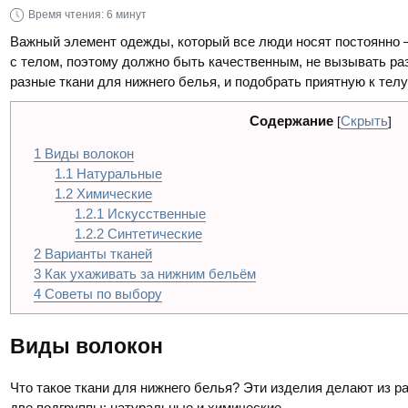
Время чтения:
6 минут
Важный элемент одежды, который все люди носят постоянно 
с телом, поэтому должно быть качественным, не вызывать р
разные ткани для нижнего белья, и подобрать приятную к телу
Содержание
Скрыть
[
]
1
Виды волокон
1.1
Натуральные
1.2
Химические
1.2.1
Искусственные
1.2.2
Синтетические
2
Варианты тканей
3
Как ухаживать за нижним бельём
4
Советы по выбору
Виды волокон
Что такое ткани для нижнего белья? Эти изделия делают из р
две подгруппы: натуральные и химические.