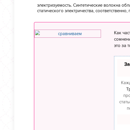
электризуемость. Синтетические волокна об
статического электричества, соответственно,
Как час
сомнени
это за т
За
Кажд
Т
пр
стать
п