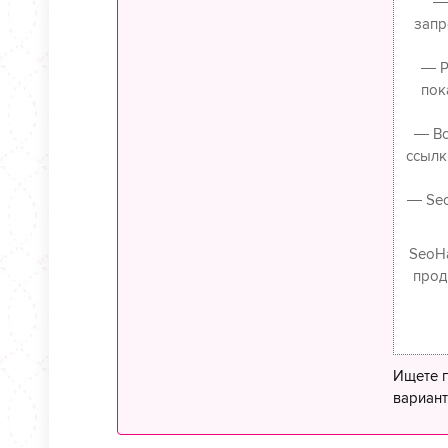
—
запр
— Р
пок
— Вс
ссылк
— Seo
SeoH
прод
Ищете п
вариант