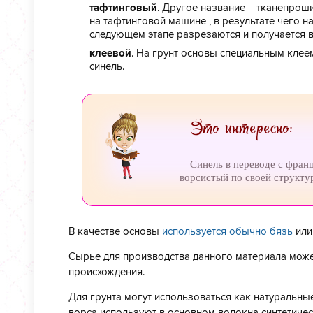
тафтинговый
. Другое название – тканепро
на тафтинговой машине , в результате чего н
следующем этапе разрезаются и получается в
клеевой
. На грунт основы специальным клее
синель.
Это интересно:
Синель в переводе с франц
ворсистый по своей структу
В качестве основы
используется обычно бязь
ил
Сырье для производства данного материала может
происхождения.
Для грунта могут использоваться как натуральные 
ворса используют в основном волокна синтетиче