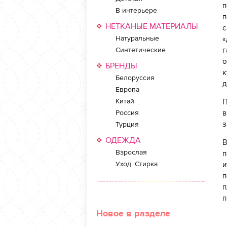
п
В интерьере
п
НЕТКАНЫЕ МАТЕРИАЛЫ
с
Натуральные
«
Синтетические
г
о
БРЕНДЫ
к
Белоруссия
д
Европа
Китай
П
Россия
в
з
Турция
ОДЕЖДА
В
Взрослая
п
Уход. Стирка
и
п
п
п
Новое в разделе