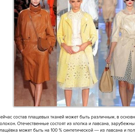
ейчас состав плащевых тканей может быть различным, в основ
олокон. Отечественные состоят из хлопка и лавсана, зарубежны
лащёвка может быть на 100 % синтетической — из лавсана и по