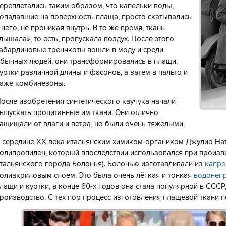
ереплетались таким образом, что капельки воды,
опадавшие на поверхность плаща, просто скатывались
 него, не проникая внутрь. В то же время, ткань
дышала», то есть, пропускала воздух. После этого
абардиновые тренчкоты вошли в моду и среди
бычных людей, они трансформировались в плащи,
уртки различной длины и фасонов, а затем в пальто и
аже комбинезоны.
осле изобретения синтетического каучука начали
ыпускать пропитанные им ткани. Они отлично
ащищали от влаги и ветра, но были очень тяжёлыми.
 середине ХХ века итальянским химиком-органиком Джулио Нат
олипропилен, который впоследствии использовался при произв
тальянского города Болонья). Болонью изготавливали из
капро
олиакриловым слоем. Это была очень лёгкая и тонкая
водонепр
лащи и куртки, в конце 60-х годов она стала популярной в СССР
роизводство. С тех пор процесс изготовления плащевой ткани 