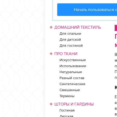
Начать пользоваться 
ДОМАШНИЙ ТЕКСТИЛЬ
Для спальни
Для детской
Для гостиной
ПРО ТКАНИ
В
Искусственные
м
Использование
п
П
Натуральные
п
Разный состав
Синтетические
Смешанные
Термины
Е
а
ШТОРЫ И ГАРДИНЫ
в
Гостиная
в
Детская