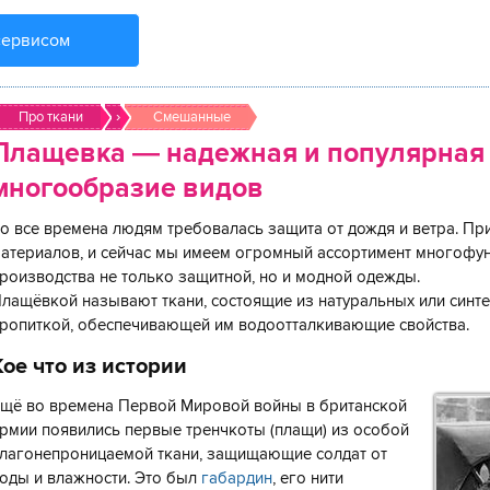
сервисом
Про ткани
›
Смешанные
Плащевка — надежная и популярная 
многообразие видов
о все времена людям требовалась защита от дождя и ветра. П
атериалов, и сейчас мы имеем огромный ассортимент многофу
роизводства не только защитной, но и модной одежды.
лащёвкой называют ткани, состоящие из натуральных или синте
ропиткой, обеспечивающей им водоотталкивающие свойства.
Кое что из истории
щё во времена Первой Мировой войны в британской
рмии появились первые тренчкоты (плащи) из особой
лагонепроницаемой ткани, защищающие солдат от
оды и влажности. Это был
габардин
, его нити