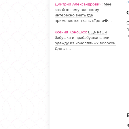
л
Дмитрий Александрович:
Мне
как бывшему военному
интересно знать где
применяется ткань «Грета�…
С
п
Ксения Коношко:
Еще наши
п
бабушки и прабабушки шили
одежду из конопляных волокон.
Для эт…
В