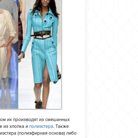
ном их производят из смешанных
е из хлопка и
полиэстера
. Также
лиэстера (полиэфирная основа) либо