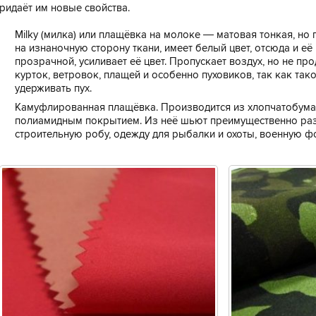
ридаёт им новые свойства.
Milky (милка) или плащёвка на молоке — матовая тонкая, но 
на изнаночную сторону ткани, имеет белый цвет, отсюда и её
прозрачной, усиливает её цвет. Пропускает воздух, но не пр
курток, ветровок, плащей и особенно пуховиков, так как та
удерживать пух.
Камуфлированная плащёвка. Производится из хлопчатобум
полиамидным покрытием. Из неё шьют преимущественно р
строительную робу, одежду для рыбалки и охоты, военную ф