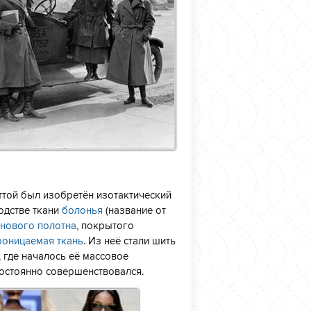
той был изобретён изотактический
одстве ткани
болонья
(название от
нового полотна
, покрытого
оницаемая ткань
. Из неё стали шить
, где началось её массовое
постоянно совершенствовался.