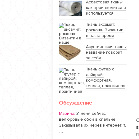
Асбестовая ткань:
как производится и
используется
Ткань аксамит:
роскошь Византии
в наше время
Акустическая ткань:
название говорит
за себя
Ткань футер с
лайкрой:
комфортная,
теплая, практичная
Обсуждение
Марина:
У меня сейчас
велюровые обои в спальне.
С
Заказывала их через интернет, т.
в
…
п