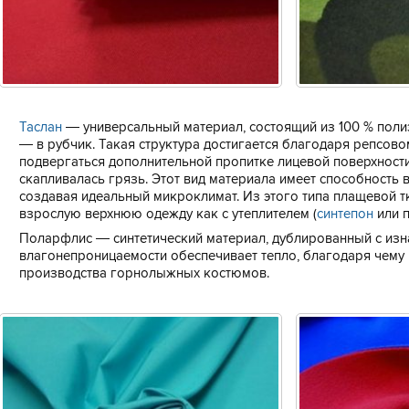
Таслан
— универсальный материал, состоящий из 100 % поли
— в рубчик. Такая структура достигается благодаря репсов
подвергаться дополнительной пропитке лицевой поверхности
скапливалась грязь. Этот вид материала имеет способность в
создавая идеальный микроклимат. Из этого типа плащевой т
взрослую верхнюю одежду как с утеплителем (
синтепон
или п
Поларфлис — синтетический материал, дублированный с из
влагонепроницаемости обеспечивает тепло, благодаря чему
производства горнолыжных костюмов.