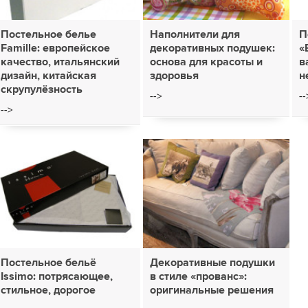
Постельное белье
Наполнители для
П
Famille: европейское
декоративных подушек:
«
качество, итальянский
основа для красоты и
в
дизайн, китайская
здоровья
н
скрупулёзность
-->
--
-->
Постельное бельё
Декоративные подушки
Issimo: потрясающее,
в стиле «прованс»:
стильное, дорогое
оригинальные решения