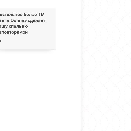
остельное белье ТМ
Bella Donna» сделает
ашу спальню
еповторимой
>