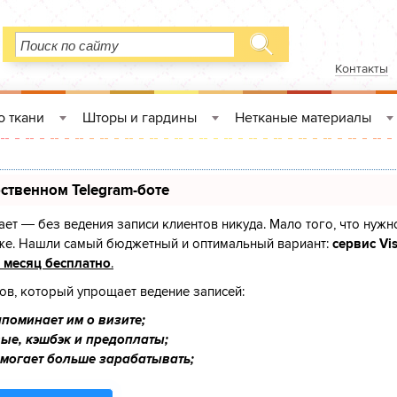
Контакты
о ткани
Шторы и гардины
Нетканые материалы
»
»
ственном Telegram-боте
знает — без ведения записи клиентов никуда. Мало того, что нужн
оже. Нашли самый бюджетный и оптимальный вариант:
сервис Vis
 месяц бесплатно
.
тов, который упрощает ведение записей:
поминает им о визите;
ые, кэшбэк и предоплаты;
омогает больше зарабатывать;