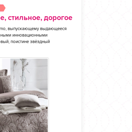
е, стильное, дорогое
ssimo, выпускающему выдающееся
альными инновационными
новый, поистине звёздный