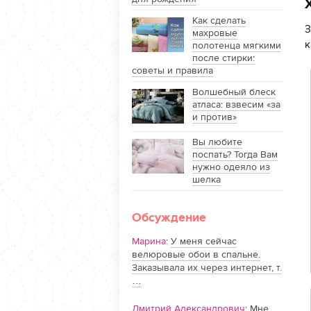
Как сделать
З
махровые
к
полотенца мягкими
после стирки:
советы и правила
Волшебный блеск
атласа: взвесим «за
и против»
Вы любите
поспать? Тогда Вам
нужно одеяло из
шелка
Обсуждение
Марина:
У меня сейчас
велюровые обои в спальне.
Заказывала их через интернет, т.
…
Дмитрий Александрович:
Мне