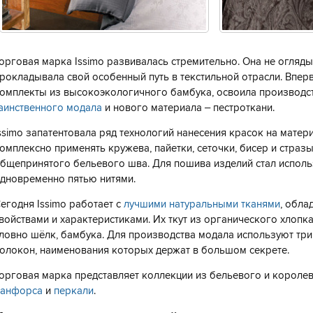
орговая марка Issimo развивалась стремительно. Она не огляды
рокладывала свой особенный путь в текстильной отрасли. Впер
омплекты из высокоэкологичного бамбука, освоила производс
аинственного модала
и нового материала – пестроткани.
ssimo запатентовала ряд технологий нанесения красок на матер
омплексно применять кружева, пайетки, сеточки, бисер и стразы
бщепринятого бельевого шва. Для пошива изделий стал испол
дновременно пятью нитями.
егодня Issimo работает с
лучшими натуральными тканями
, обл
войствами и характеристиками. Их ткут из органического хлопка
ловно шёлк, бамбука. Для производства модала используют три
олокон, наименования которых держат в большом секрете.
орговая марка представляет коллекции из бельевого и короле
анфорса
и
перкали
.