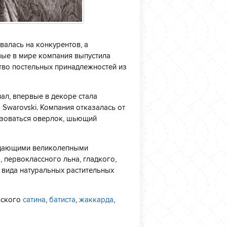
валась на конкурентов, а
вые в мире компания выпустила
тво постельных принадлежностей из
иал, впервые в декоре стала
 Swarovski. Компания отказалась от
ьзоваться оверлок, шьющий
адающими великолепными
, первоклассного льна, гладкого,
 вида натуральных растительных
вского
сатина
,
батиста
,
жаккарда
,