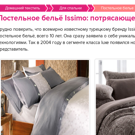
Домашний текстиль
›
Для спальни
›
Постельное белье
Постельное бельё Issimo: потрясающе
рудно поверить, что всемирно известному турецкому бренду I
остельное бельё, всего 10 лет. Она сразу заявила о себе уник
ехнологиями. Так в 2004 году в сегменте класса luxe появился 
редставитель.