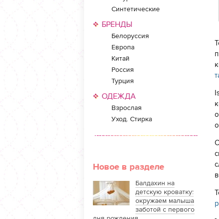
Синтетические
БРЕНДЫ
Белоруссия
Т
Европа
п
Китай
к
Россия
т
Турция
I
ОДЕЖДА
к
Взрослая
о
Уход. Стирка
о
С
с
с
Новое в разделе
в
Балдахин на
детскую кроватку:
Т
окружаем малыша
р
заботой с первого
дня рождения