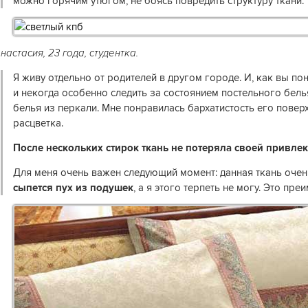
можно горячим утюгом, не боясь повредить структуру ткани.
настасия, 23 года, студентка.
Я живу отдельно от родителей в другом городе. И, как вы пон
и некогда особенно следить за состоянием постельного бел
белья из перкали. Мне понравилась бархатистость его повер
расцветка.
После нескольких стирок ткань не потеряла своей привле
Для меня очень важен следующий момент: данная ткань оче
сыпется пух из подушек
, а я этого терпеть не могу. Это пр