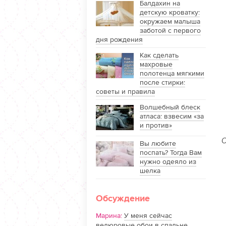
Балдахин на
детскую кроватку:
окружаем малыша
заботой с первого
дня рождения
Как сделать
махровые
полотенца мягкими
после стирки:
советы и правила
Волшебный блеск
атласа: взвесим «за
и против»
О
Вы любите
поспать? Тогда Вам
нужно одеяло из
шелка
Обсуждение
Марина:
У меня сейчас
велюровые обои в спальне.