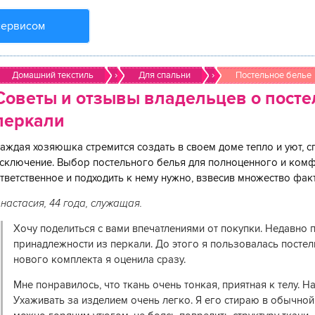
сервисом
Домашний текстиль
›
Для спальни
›
Постельное белье
Советы и отзывы владельцев о посте
перкали
аждая хозяюшка стремится создать в своем доме тепло и уют, с
сключение. Выбор постельного белья для полноценного и комф
тветственное и подходить к нему нужно, взвесив множество фак
настасия, 44 года, служащая.
Хочу поделиться с вами впечатлениями от покупки. Недавно
принадлежности из перкали. До этого я пользовалась посте
нового комплекта я оценила сразу.
Мне понравилось, что ткань очень тонкая, приятная к телу. На
Ухаживать за изделием очень легко. Я его стираю в обычной