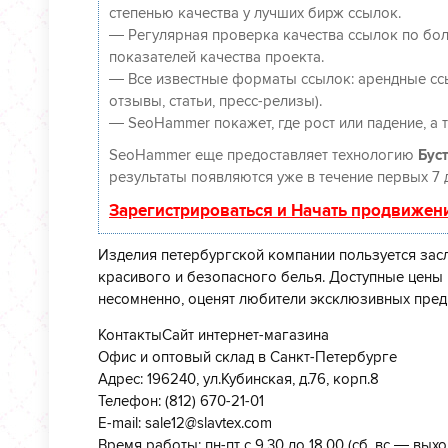
степенью качества у лучших бирж ссылок.
— Регулярная проверка качества ссылок по бол
показателей качества проекта.
— Все известные форматы ссылок: арендные ссы
отзывы, статьи, пресс-релизы).
— SeoHammer покажет, где рост или падение, а 
SeoHammer еще предоставляет технологию
Буст
результаты появляются уже в течение первых 7 
Зарегистрироваться и Начать продвижен
Изделия петербургской компании пользуется зас
красивого и безопасного белья. Доступные цены 
несомненно, оценят любители эксклюзивных пред
Контакты
Сайт интернет-магазина
Офис и оптовый склад в Санкт-Петербурге
Адрес: 196240, ул.Кубинская, д.76, корп.8
Телефон: (812) 670-21-01
E-mail: sale12@slavtex.com
Время работы: пн-пт с 9.30 до 18.00 (сб, вс — вых