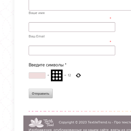
Ваше имя
*
Ваш Email
*
Введите символы
*
+
=
12
Copyright © 2023
TextileTrend.ru
- Про текст
Изображения, опубликованные на нашем сайте, взяты из отк