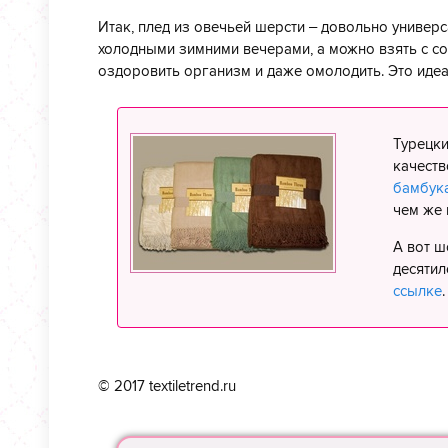
Итак, плед из овечьей шерсти – довольно универ
холодными зимними вечерами, а можно взять с соб
оздоровить организм и даже омолодить. Это иде
Турецки
качеств
бамбук
чем же 
А вот ш
десятил
ссылке
.
© 2017 textiletrend.ru