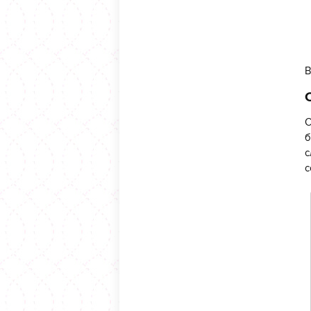
В
С
б
с
с