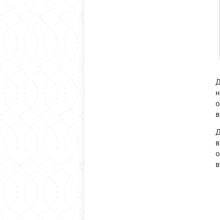
Д
н
о
в
Д
в
о
в