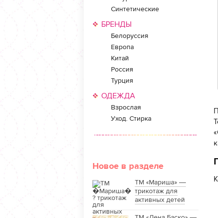
Синтетические
БРЕНДЫ
Белоруссия
Европа
Китай
Россия
Турция
ОДЕЖДА
Взрослая
П
Уход. Стирка
Т
«
к
Новое в разделе
К
ТМ «Мариша» —
трикотаж для
активных детей
ТМ «Лена Баско» —