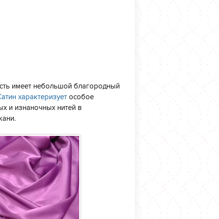
ость имеет небольшой благородный
Сатин характеризует
особое
ых и изнаночных нитей в
кани.