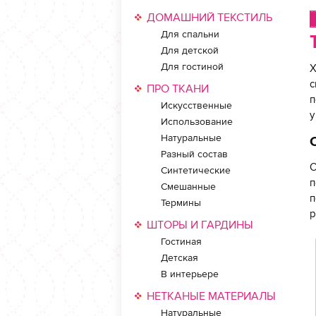
ДОМАШНИЙ ТЕКСТИЛЬ
Для спальни
Для детской
Для гостиной
Х
с
ПРО ТКАНИ
п
Искусственные
у
Использование
Натуральные
Разный состав
С
Синтетические
п
Смешанные
п
Термины
р
ШТОРЫ И ГАРДИНЫ
Гостиная
Детская
В интерьере
НЕТКАНЫЕ МАТЕРИАЛЫ
Натуральные