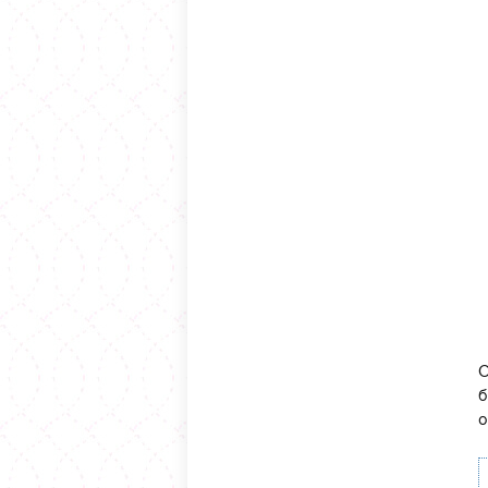
С
б
о