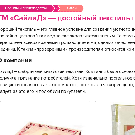
Бренды и производство
›
Китай
ТМ «СайлиД» — достойный текстиль 
ороший текстиль – это главное условие для создания уютного 
покойно цветовой гамме,а также экологически чистым. Текстил
ереполнен всевозможными производителями, однако качествен
 единиц. К таким «проверенным» производителям относится ком
О компании
айлиД – фабричный китайский текстиль. Компания была основана
олучила признание потребителей. Хотя изначально постельное 
озиционировалось как эконом-класс, это касается скорее цены, 
адует, за это его и полюбили покупатели.