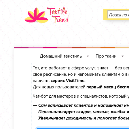
Домашний текстиль
Про ткани
Сервис онлайн-записи на собственном T
»
»
Тот, кто работает в сфере услуг, знает — без в
свое расписание, но и напоминать клиентам о
вариант:
сервис VisitTime.
Для новых пользователей
первый месяц бесп
Чат-бот для мастеров и специалистов, который 
—
Сам записывает клиентов и напоминает им
—
Персонализирует скидки, чаевые, кэшбэк 
—
Увеличивает доходимость и помогает боль