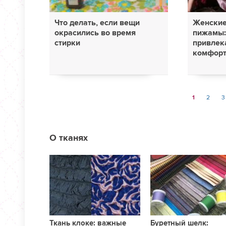
Что делать, если вещи
Женски
окрасились во время
пижамы:
стирки
привлек
комфор
1
2
3
О тканях
Ткань клоке: важные
Буретный шелк: