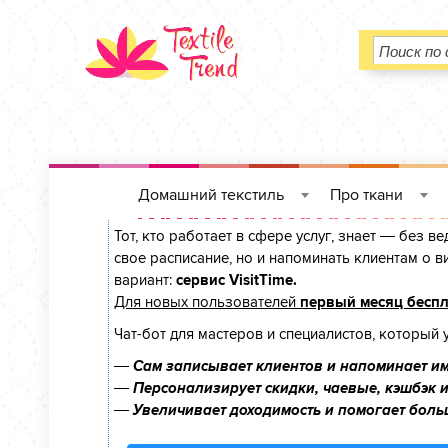
Домашний текстиль
Про ткани
Сервис онлайн-записи на собственном T
»
»
Тот, кто работает в сфере услуг, знает — без в
свое расписание, но и напоминать клиентам о
вариант:
сервис VisitTime.
Для новых пользователей
первый месяц бесп
Чат-бот для мастеров и специалистов, который 
—
Сам записывает клиентов и напоминает им
—
Персонализирует скидки, чаевые, кэшбэк 
—
Увеличивает доходимость и помогает боль