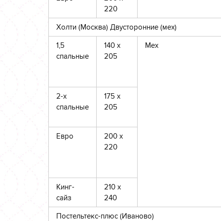
220
Холти (Москва) Двусторонние (мех)
1,5
140 х
Мех
спальные
205
2-х
175 х
спальные
205
Евро
200 х
220
Кинг-
210 х
сайз
240
Постельтекс-плюс (Иваново)