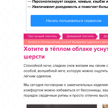
—
Персонализирует скидки, чаевые, кэшбэк 
—
Увеличивает доходимость и помогает боль
Начать пользоваться сервисом
>
>
Про лучший текстиль
Домашний текстиль
Дл
Хотите в тёплом облаке уснуть? Выбираем одеяла из ове
Хотите в тёплом облаке усн
шерсти
Спокойной ночи, сладких снов желаем мы своим 
особой, волшебной неге, которую можно ощутить 
лёгким одеялом.
Мы сегодня поговорим о замечательных изделиях,
комфортом можно избавиться от бессонницы, защи
порядок сердечные ритмы и просто отлично выспа