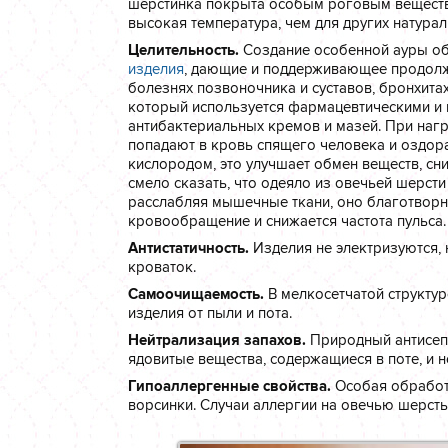
шерстинка покрыта особым роговым веществ
высокая температура, чем для других натура
Целительность.
Создание особенной ауры об
изделия
, дающие и поддерживающее продолжи
болезнях позвоночника и суставов, бронхита
который используется фармацевтическими и 
антибактериальных кремов и мазей. При наг
попадают в кровь спящего человека и оздор
кислородом, это улучшает обмен веществ, сн
смело сказать, что одеяло из овечьей шерсти
расслабляя мышечные ткани, оно благотворн
кровообращение и снижается частота пульса.
Антистатичность.
Изделия не электризуются, 
кроваток.
Самоочищаемость.
В мелкосетчатой структур
изделия от пыли и пота.
Нейтрализация запахов.
Природный антисепт
ядовитые вещества, содержащиеся в поте, и н
Гипоаллергенные свойства.
Особая обработк
ворсинки. Случаи аллергии на овечью шерсть