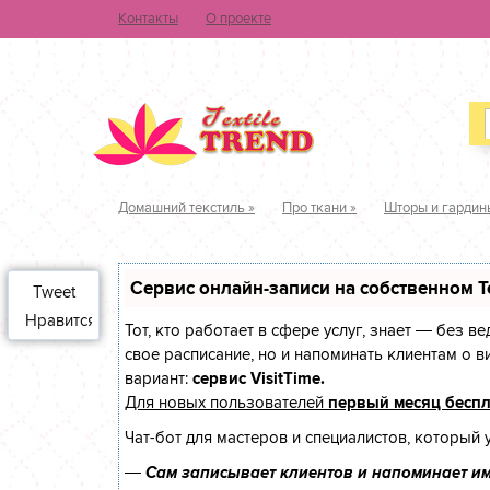
Контакты
О проекте
Домашний текстиль
»
Про ткани
»
Шторы и гардин
Сервис онлайн-записи на собственном T
Tweet
Нравится
Тот, кто работает в сфере услуг, знает — без в
свое расписание, но и напоминать клиентам о
вариант:
сервис VisitTime.
Для новых пользователей
первый месяц бесп
Чат-бот для мастеров и специалистов, который 
—
Сам записывает клиентов и напоминает им