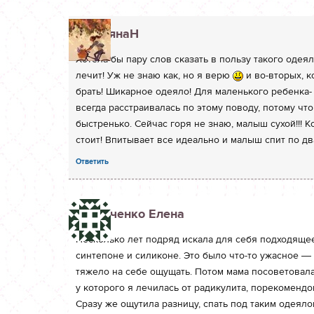
ТатьянаН
Хотела бы пару слов сказать в пользу такого одея
лечит! Уж не знаю как, но я верю
и во-вторых, к
брать! Шикарное одеяло! Для маленького ребенка- 
всегда расстраивалась по этому поводу, потому чт
быстренько. Сейчас горя не знаю, малыш сухой!!!
стоит! Впитывает все идеально и малыш спит по дв
Ответить
Шевченко Елена
Несколько лет подряд искала для себя подходяще
синтепоне и силиконе. Это было что-то ужасное — п
тяжело на себе ощущать. Потом мама посоветовала
у которого я лечилась от радикулита, порекомендо
Сразу же ощутила разницу, спать под таким одеяло