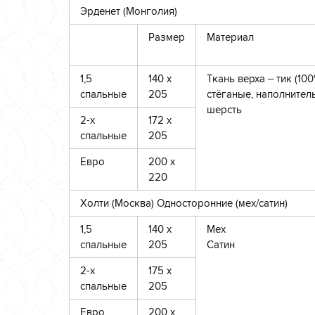
Эрденет (Монголия)
Размер
Материал
1,5
140 х
Ткань верха – тик (100
спальные
205
стёганые, наполнител
шерсть
2-х
172 х
спальные
205
Евро
200 х
220
Холти (Москва) Односторонние (мех/сатин)
1,5
140 х
Мех
спальные
205
Сатин
2-х
175 х
спальные
205
Евро
200 х