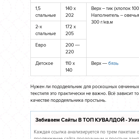
1,5
140 х
Верх – тик (хлопок 10
спальные
202
Наполнитель – овечья
300 г/кв.м
2-х
172 х
спальные
205
Евро
200 —
220
Детское
110 х
Верх —
бязь
140
Нужен ли пододеяльник для роскошных овчинных 
текстиля это практически не важно. Всё зависит 
качестве пододеяльника простынь.
Забиваем Сайты В ТОП КУВАЛДОЙ - Уни
Каждая ссылка анализируется по трем пакетам 
продвижение сайта прозрачным и простым заняти